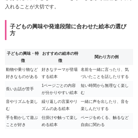
入れることが大切です。
子どもの興味や発達段階に合わせた絵本の選び
方
子どもの興味・特
おすすめの絵本の特
関わり方の例
徴
徴
動物や乗り物など
好きなテーマが登場
名前を一緒に言ったり、気
好きなものがある
する絵本
づいたことを話したりする
1ページごとの内容
短い時間から無理なく楽し
長いお話が苦手
が分かりやすい絵本
む
音やリズムを楽し
繰り返しの言葉やリ
一緒に声を出したり、音を
む
ズムのある絵本
楽しんだりする
手を動かして遊ぶ
仕掛けや触って楽し
ページをめくる、触るなど
ことが好き
める絵本
自由に関わる