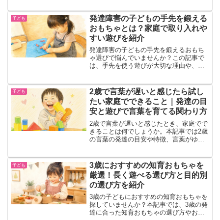
取り入れられるアイデアも紹介していま
2歳で言葉が遅いと感じたら試し
子ども
す。
たい家庭でできること｜発達の目
安と遊びで言葉を育てる関わり方
2歳で言葉が遅いと感じたとき、家庭でで
きることは何でしょうか。本記事では2歳
の言葉の発達の目安や特徴、言葉がゆっ
くりな子どもに家庭でできる関わり方を
分かりやすく解説します。不安な保護者
が安心して見守るためのポイントも紹介
3歳におすすめの知育おもちゃを
子ども
します。
厳選！長く遊べる選び方と目的別
の選び方を紹介
3歳の子どもにおすすめの知育おもちゃを
探していませんか？本記事では、3歳の発
達に合った知育おもちゃの選び方やおす
すめの種類、長く遊べるポイント、遊び
方のコツまで分かりやすく解説します。
お子さんにぴったりのおもちゃ選びに役
【保存版】感覚遊びを家庭で始め
子ども
立つ内容です。
たい方へ｜発達障害の子にも配慮
した簡単な工夫
感覚遊びを家庭で取り入れたい方へ向け
て、発達障害の子にも配慮した遊び方や
室内で簡単にできるアイデアを紹介しま
す。100均グッズを使った方法や感覚過敏
への工夫、無理なく続けるコツも分かり