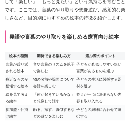
して「楽しい」「もっと見たい」という気持ちを育むこと
です。ここでは、言葉のやり取りや想像遊び、感覚的な楽
しさなど、目的別におすすめの絵本の特徴を紹介します。
発語や言葉のやり取りを楽しめる療育向け絵本
絵本の種類
期待できる楽しみ方
選ぶ際のポイント
言葉が繰り返
音や言葉のリズムを親子
子どもが真似しやすい短い
される絵本
で楽しむ
言葉があるものを選ぶ
身近なものが
物の名前や場面について
子どもの生活に関係する題
登場する絵本
会話を楽しむ
材を選ぶ
絵を見て考え
「何が起きているかな」
答えが一つに決まらない内
る絵本
と想像して話す
容も取り入れる
参加型・仕掛
触る、探す、真似するな
子どもの興味に合わせて選
け絵本
どの遊びを楽しむ
択する