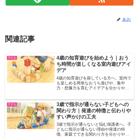
4歳の知育遊びを始めよう｜おう
子ども
ち時間が楽しくなる室内遊びアイ
デア
4歳の知育遊びを探している方へ。室内で
も楽しめる簡単なおうち遊びや、集中
力・想像力を育むアイデアを分かりやす
く紹介します。親子で無理なく続けられ
る知育遊びのコツもまとめました。
3歳で指示が通らない子どもへの
子ども
関わり方｜発達の特徴と伝わりや
すい声かけの工夫
3歳で指示が通らないと悩む保護者へ。子
どもに指示が通らない理由や発達の特
徴、家庭でできる関わり方を分かりやす
く解説します。3歳の子どもへの適切な関
わり方や声かけのコツ、気になる発達の
サインまで丁寧に紹介します。
発達障害の子どもの手先を鍛える
子ども
おもちゃとは？家庭で取り入れや
すい遊びを紹介
発達障害の子どもの手先を鍛えるおもち
ゃ選びで悩んでいませんか？この記事で
は、手先を使う遊びが大切な理由や、お
もちゃの選び方、おすすめの遊び方を分
かりやすく解説します。家庭で無理なく